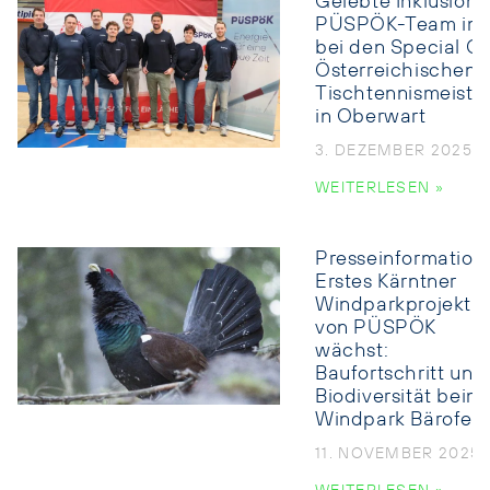
Gelebte Inklusion:
PÜSPÖK-Team im 
bei den Special O
Österreichischen
Tischtennismeiste
in Oberwart
3. DEZEMBER 2025
WEITERLESEN »
Presseinformation:
Erstes Kärntner
Windparkprojekt
von PÜSPÖK
wächst:
Baufortschritt und
Biodiversität beim
Windpark Bärofen
11. NOVEMBER 2025