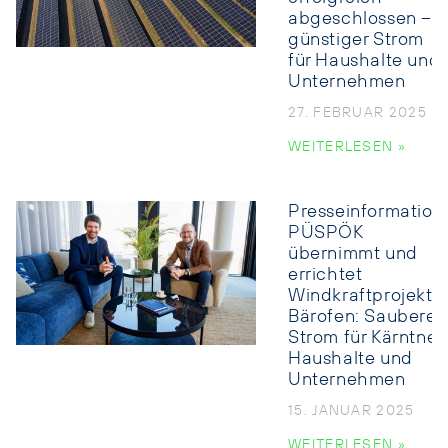
abgeschlossen –
günstiger Strom
für Haushalte und
Unternehmen
27. FEBRUAR 2025
WEITERLESEN »
Presseinformation:
PÜSPÖK
übernimmt und
errichtet
Windkraftprojekt
Bärofen: Sauberer
Strom für Kärntner
Haushalte und
Unternehmen
15. JANUAR 2025
WEITERLESEN »