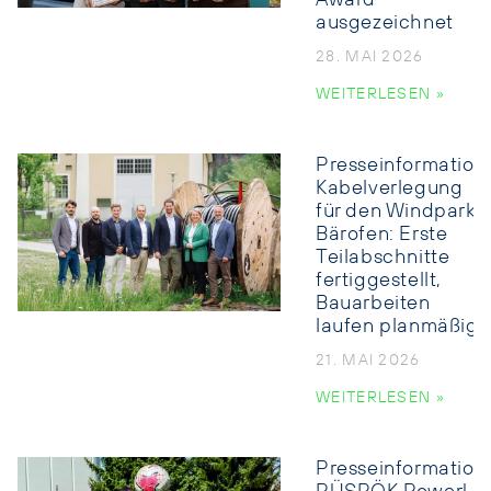
ausgezeichnet
28. MAI 2026
WEITERLESEN »
Presseinformation:
Kabelverlegung
für den Windpark
Bärofen: Erste
Teilabschnitte
fertiggestellt,
Bauarbeiten
laufen planmäßig
21. MAI 2026
WEITERLESEN »
Presseinformation: