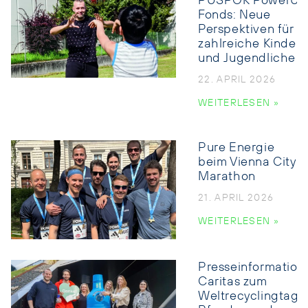
PÜSPÖK PowerUP
Fonds: Neue
Perspektiven für
zahlreiche Kinder
und Jugendliche
22. APRIL 2026
WEITERLESEN »
Pure Energie
beim Vienna City
Marathon
21. APRIL 2026
WEITERLESEN »
Presseinformation:
Caritas zum
Weltrecyclingtag: