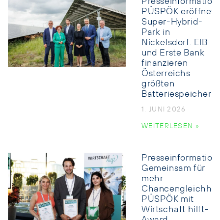
Presseinformation:
PÜSPÖK eröffnet
Super-Hybrid-
Park in
Nickelsdorf: EIB
und Erste Bank
finanzieren
Österreichs
größten
Batteriespeicher
1. JUNI 2026
WEITERLESEN »
Presseinformation:
Gemeinsam für
mehr
Chancengleichhei
PÜSPÖK mit
Wirtschaft hilft-
Award