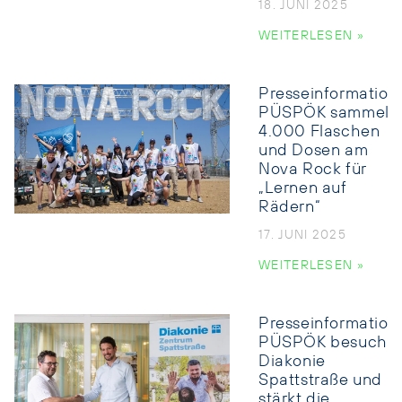
18. JUNI 2025
WEITERLESEN »
Presseinformation:
PÜSPÖK sammelt
4.000 Flaschen
und Dosen am
Nova Rock für
„Lernen auf
Rädern“
17. JUNI 2025
WEITERLESEN »
Presseinformation:
PÜSPÖK besucht
Diakonie
Spattstraße und
stärkt die