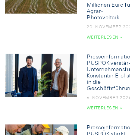
Millionen Euro für
Agrar-
Photovoltaik
20. NOVEMBER 2024
WEITERLESEN »
Presseinformation:
PÜSPÖK verstärkt
Unternehmensführ
Konstantin Erol ste
in die
Geschäftsführung
6. NOVEMBER 2024
WEITERLESEN »
Presseinformation:
PÜSPÖK stärkt