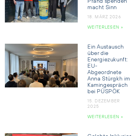
Pfand spenden
macht Sinn
18. MÄRZ 2026
WEITERLESEN »
Ein Austausch
über die
Energiezukunft:
EU-
Abgeordnete
Anna Stürgkh im
Kamingespräch
bei PÜSPÖK
15. DEZEMBER
2025
WEITERLESEN »