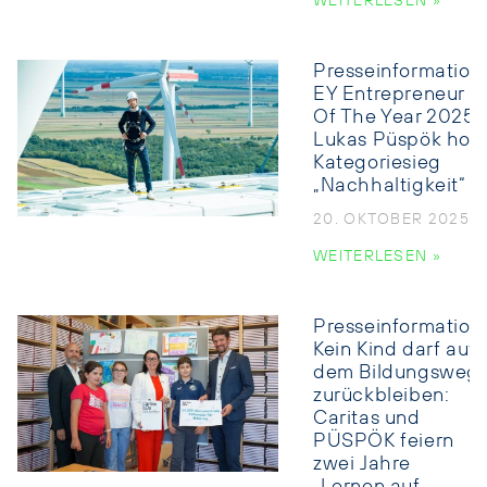
WEITERLESEN »
Presseinformation:
EY Entrepreneur
Of The Year 2025:
Lukas Püspök holt
Kategoriesieg
„Nachhaltigkeit“
20. OKTOBER 2025
WEITERLESEN »
Presseinformation:
Kein Kind darf auf
dem Bildungsweg
zurückbleiben:
Caritas und
PÜSPÖK feiern
zwei Jahre
„Lernen auf