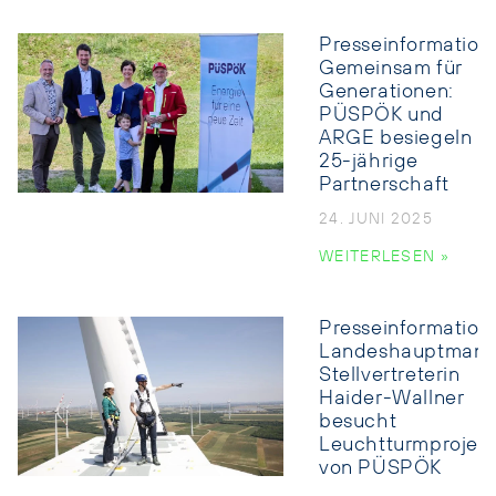
Presseinformation:
Gemeinsam für
Generationen:
PÜSPÖK und
ARGE besiegeln
25-jährige
Partnerschaft
24. JUNI 2025
WEITERLESEN »
Presseinformation:
Landeshauptmann
Stellvertreterin
Haider-Wallner
besucht
Leuchtturmprojek
von PÜSPÖK