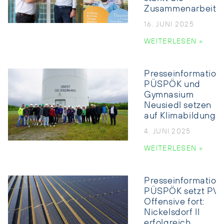
Zusammenarbeit
16. JUNI 2025
WEITERLESEN »
Presseinformation:
PÜSPÖK und
Gymnasium
Neusiedl setzen
auf Klimabildung
4. JUNI 2025
WEITERLESEN »
Presseinformation:
PÜSPÖK setzt PV-
Offensive fort:
Nickelsdorf II
erfolgreich