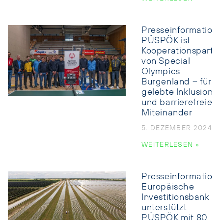
Presseinformation:
PÜSPÖK ist
Kooperationspartn
von Special
Olympics
Burgenland – für
gelebte Inklusion
und barrierefreies
Miteinander
5. DEZEMBER 2024
WEITERLESEN »
Presseinformation:
Europäische
Investitionsbank
unterstützt
PÜSPÖK mit 80