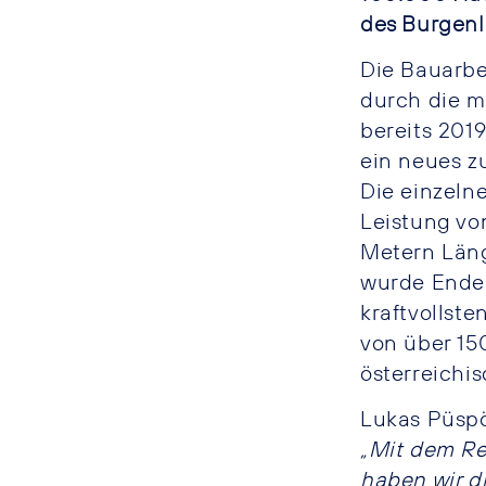
des Burgenl
Die Bauarbe
durch die m
bereits 201
ein neues z
Die einzeln
Leistung vo
Metern Läng
wurde Ende
kraftvollst
von über 15
österreichi
Lukas Püsp
„Mit dem R
haben wir d