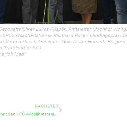
eschäftsführer Lukas Püspök, Amtsleiter Möchhof Wolfg
ÜSPÖK Geschäftsführer Reinhard Pitzer, Landtagspräside
d Verena Dunst, Amtsleiter Gols Dieter Horvath, Bürgerm
n Brandstätter (v.l.)
merich Mädl
NÄCHSTER
PÜSPÖK gewinnt den VCÖ-Mobilitätspreis 2022 im Burgenland