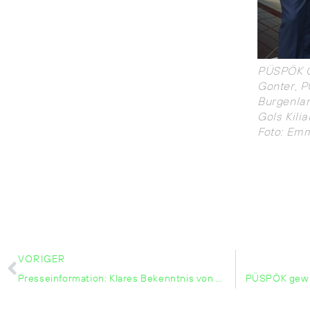
PÜSPÖK G
Gonter, P
Burgenlan
Gols Kilia
Foto: Em
VORIGER
Presseinformation: Klares Bekenntnis von Mikl-Leitner und Pernkopf zu Beschleunigung des Ausbaus Erneuerbarer Energien ist Meilenstein für Niederösterreich