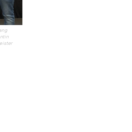
ang
ntin
eister