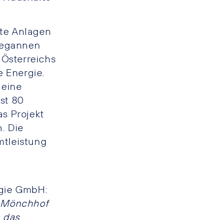
lte Anlagen
begannen
 Österreichs
e Energie.
 eine
ast 80
s Projekt
. Die
mtleistung
rgie GmbH:
d Mönchhof
 das