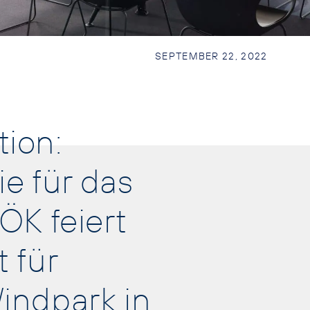
SEPTEMBER 22, 2022
tion:
e für das
K feiert
 für
indpark in