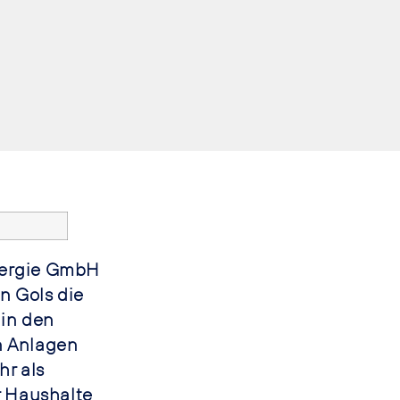
nergie GmbH
n Gols die
 in den
n Anlagen
r als
r Haushalte