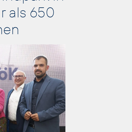
r als 650
nen