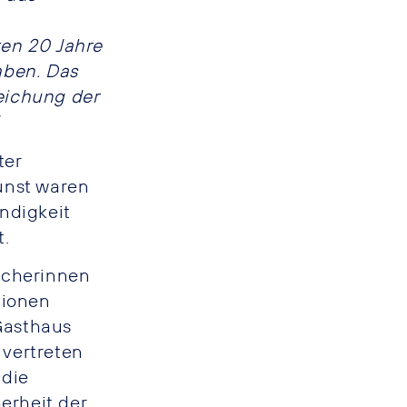
ten 20 Jahre
aben. Das
reichung der
ter
unst waren
ndigkeit
t.
ucherinnen
tionen
Gasthaus
 vertreten
 die
erheit der