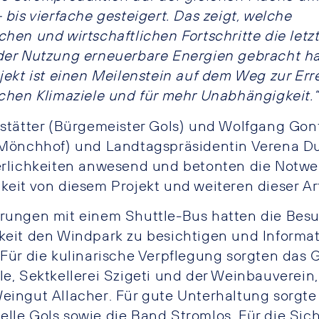
 bis vierfache gesteigert. Das zeigt, welche
chen und wirtschaftlichen Fortschritte die letz
der Nutzung erneuerbare Energien gebracht h
ojekt ist einen Meilenstein auf dem Weg zur Er
schen Klimaziele und für mehr Unabhängigkeit.“
dstätter (Bürgemeister Gols) und Wolfgang Gon
 Mönchhof) und Landtagspräsidentin Verena D
erlichkeiten anwesend und betonten die Notwe
keit von diesem Projekt und weiteren dieser Ar
rungen mit einem Shuttle-Bus hatten die Bes
keit den Windpark zu besichtigen und Informa
 Für die kulinarische Verpflegung sorgten das 
e, Sektkellerei Szigeti und der Weinbauverein,
eingut Allacher. Für gute Unterhaltung sorgte
lle Gols sowie die Band Stromlos. Für die Sich