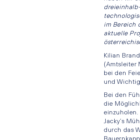
dreieinhalb-
technologis
im Bereich 
aktuelle Pr
österreichi
Kilian Bran
(Amtsleiter
bei den Fei
und Wichtig
Bei den Füh
die Möglich
einzuholen.
Jacky‘s Mühl
durch das W
Bauernkappe