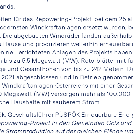
ands.
iten für das Repowering-Projekt, bei dem 25 a
odernsten Windkraftanlagen ersetzt wurden, 
9. Die abgebauten Windräder fanden außerhalb
u Hause und produzieren weiterhin erneuerbar
en neu errichteten Anlagen des Projekts haben
n bis zu 5,5 Megawatt (MW), Rotorblätter mit f
e und Gesamthöhen von bis zu 242 Metern. Da
 2021 abgeschlossen und in Betrieb genommen
en Windkraftanlagen Österreichs mit einer Gesa
0 Megawatt (MW) versorgen mehr als 100.000
sche Haushalte mit sauberem Strom.
ök, Geschäftsführer PÜSPÖK Erneuerbare Ene
epowering-Projekt in den Gemeinden Gols un
ie Stromproduktion auf der gleichen Fläche um