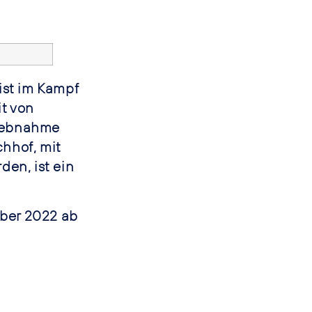
ist im Kampf
t von
riebnahme
hhof, mit
en, ist ein
mber 2022 ab