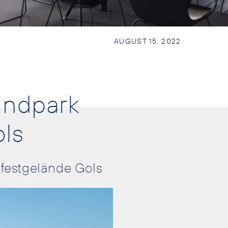
AUGUST 15, 2022
indpark
ls
kfestgelände Gols