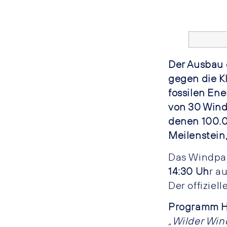
Der Ausbau 
gegen die K
fossilen En
von 30 Wind
denen 100.0
Meilenstein,
Das Windpar
14:30 Uh
r a
Der offiziel
Programm Hi
„Wilder Wi