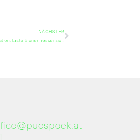
NÄCHSTER
Presseinformation: Erste Bienenfresser ziehen im Seewinkel ein
ffice@puespoek.at
1