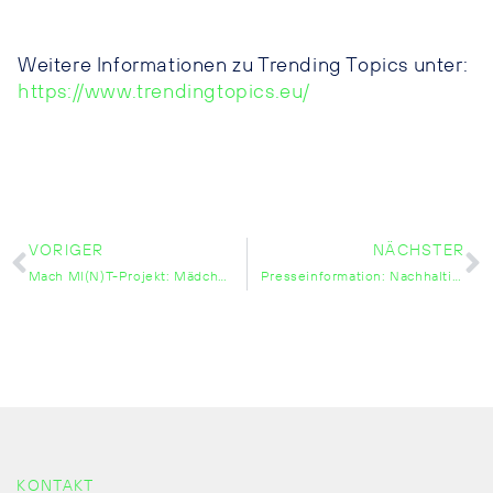
Weitere Informationen zu Trending Topics unter:
https://www.trendingtopics.eu/
VORIGER
NÄCHSTER
Mach MI(N)T-Projekt: Mädchen und Frauen für technische Berufe begeistern
Presseinformation: Nachhaltige Kooperation: PÜSPÖK und Nationalpark Neusiedler See machen Klima- und Naturschutz für Schüler*innen hautnah erlebbar Burgenland
KONTAKT